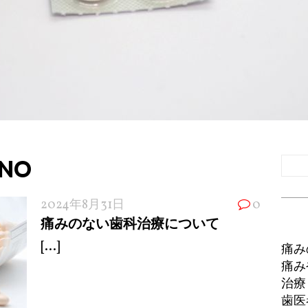
UNO
2024年8月31日
0
痛みのない歯科治療について
[...]
痛み
痛み
治療
歯医