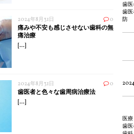
歯医
歯医
2024年8月31日
0
防
痛みや不安も感じさせない歯科の無
痛治療
[...]
202
2024年8月31日
0
歯医者と色々な歯周病治療法
[...]
医療
歯医
歯科