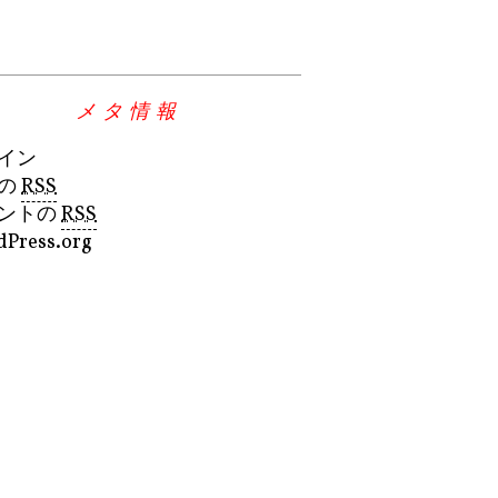
メタ情報
イン
の
RSS
ントの
RSS
Press.org