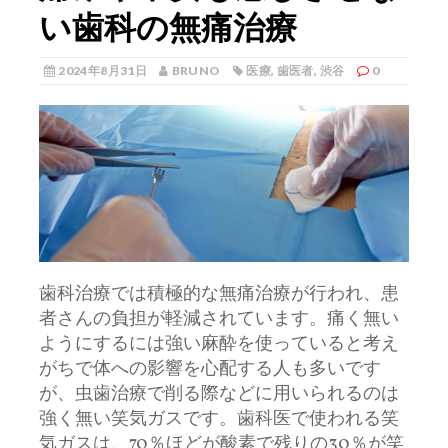
い歯科の無痛治療
2024年8月31日
BRUNO
医療
,
歯医者
,
渋谷
0
歯科治療では積極的な無痛治療が行われ、患
者さんの負担が軽減されています。
痛く無い
ようにするには強い麻酔を使っていると考え
がちで体への影響を心配する人も多いです
が、虫歯治療で削る際などに用いられるのは
強く無い笑気ガスです。歯科医で使われる笑
気ガスは、70％ほどが酸素で残りの30％が笑